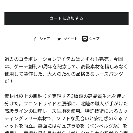
カートに追加する
シェア
Facebook
ツイート
Twitter
シェア
Line
で
に
で
シ
投
シ
過去のコラボレーションアイテムはいずれも完売。今回
ェ
稿
ェ
は、ゲーテ創刊20周年を記念して、高級素材を惜しみなく
ア
す
ア
す
る
す
使用して製作した、大人のための品格あるレースパンツ
る
る
だ！
素材は極上の肌触りを実現する3種類の高品質生地を使い
分けた。フロントサイドと腰部に、北陸の職人が手がけた
高級ラインの国産レース生地を使用。特許技術によるカッ
ティングフリー素材で、ソフトな風合いと安定感のあるフ
ィットを両立。裏面にはキュプラ
®を（ベンベルグ糸）を