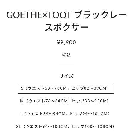
GOETHE×TOOT ブラックレー
スボクサー
通
販
¥9,900
常
売
税込
価
価
格
格
サイズ
S（ウエスト68～76CM、ヒップ82～89CM）
M（ウエスト76〜84CM、ヒップ88〜95CM）
L（ウエスト84〜94CM、ヒップ94〜101CM）
XL（ウエスト94〜104CM、ヒップ100〜108CM）