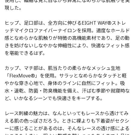
使用し、繊細な見た目ながら非常になめらかな肌触りを実
現した。
ヒップ、足口部は、全方向に伸びるEIGHT WAY®ストレ
ッチマイクロファイバーナイロンを採用。適度なホールド
感となめらかな肌触りが特徴の高機能素材であり、足の動
きを妨げないしなやかな伸縮性により、快適なフィット感
を堪能できるはず。
カップ、マチ部は、肌当たりの柔らかなメッシュ生地
「FlexMove®」を使用。サラッとなめらかなタッチと軽
やかな穿き心地で、身体のラインに自然にフィット。吸
水・速乾、防菌・防臭機能を備え、汗ばむ季節や就寝時な
ど、いかなるシーンでも快適さをキープする。
レース刺繍の魅力は、なんといってもレースから透けてみ
える肌の色っぽさだろう。ときに裸よりも下着姿がセクシ
ーに感じることがあるのは、そんなレースの透け感による